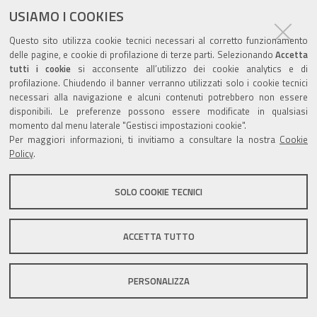
USIAMO I COOKIES
Questo sito utilizza cookie tecnici necessari al corretto funzionamento
delle pagine, e cookie di profilazione di terze parti. Selezionando
Accetta
Valuta questo sito
tutti i cookie
si acconsente all’utilizzo dei cookie analytics e di
profilazione. Chiudendo il banner verranno utilizzati solo i cookie tecnici
necessari alla navigazione e alcuni contenuti potrebbero non essere
disponibili. Le preferenze possono essere modificate in qualsiasi
momento dal menu laterale "Gestisci impostazioni cookie".
Per maggiori informazioni, ti invitiamo a consultare la nostra
Cookie
Policy
.
Sito istituzionale Comune di Zola Predosa
SOLO COOKIE TECNICI
Privacy policy
|
DPO
|
Accessibilità
ACCETTA TUTTO
PERSONALIZZA