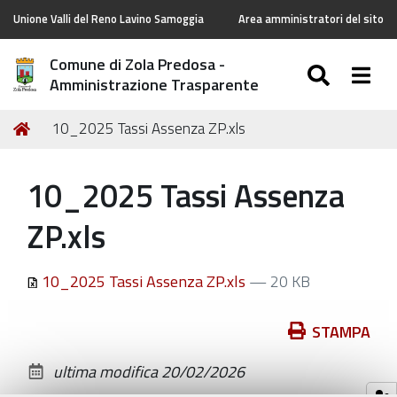
Unione Valli del Reno Lavino Samoggia
Area amministratori del sito
Comune di Zola Predosa -
SEARC
Togg
Amministrazione Trasparente
Tu
Home
10_2025 Tassi Assenza ZP.xls
sei
qui:
10_2025 Tassi Assenza
ZP.xls
10_2025 Tassi Assenza ZP.xls
— 20 KB
Azioni
STAMPA
sul
ultima modifica
20/02/2026
documento