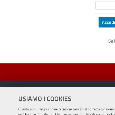
Se 
USIAMO I COOKIES
Sito istituzionale Comune di Zola Predosa
Questo sito utilizza cookie tecnici necessari al corretto funziona
profilazione. Chiudendo il banner verranno utilizzati solo i cook