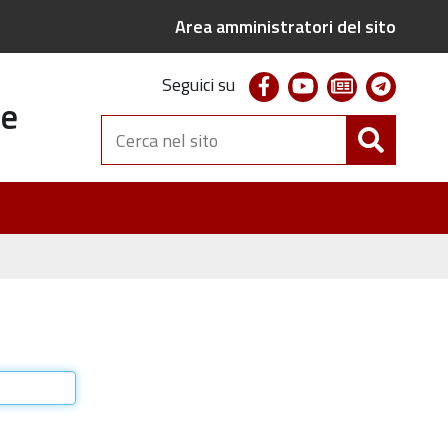
Area amministratori del sito
facebook
youtube
newsletter
telegr
Seguici su
te
Cerca
nel
sito