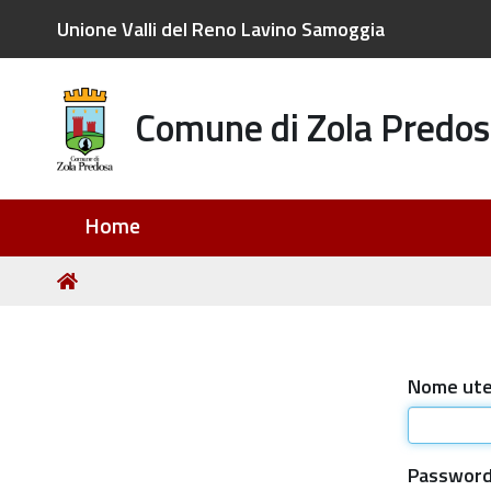
Unione Valli del Reno Lavino Samoggia
Comune di Zola Predos
Sezioni
Home
Tu
Home
sei
qui:
Nome ut
Passwor