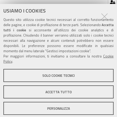
Hai dimenticato la tua password?
USIAMO I COOKIES
Se hai dimenticato la tua password,
possiamo
spedirtene una nuova
.
Questo sito utilizza cookie tecnici necessari al corretto funzionamento
delle pagine, e cookie di profilazione di terze parti. Selezionando
Accetta
tutti i cookie
si acconsente all’utilizzo dei cookie analytics e di
profilazione. Chiudendo il banner verranno utilizzati solo i cookie tecnici
necessari alla navigazione e alcuni contenuti potrebbero non essere
disponibili. Le preferenze possono essere modificate in qualsiasi
Valuta questo sito
momento dal menu laterale "Gestisci impostazioni cookie".
Per maggiori informazioni, ti invitiamo a consultare la nostra
Cookie
Policy
.
SOLO COOKIE TECNICI
Sito istituzionale Comune di Zola Predosa
ACCETTA TUTTO
PERSONALIZZA
Privacy policy
|
DPO
|
Accessibilità