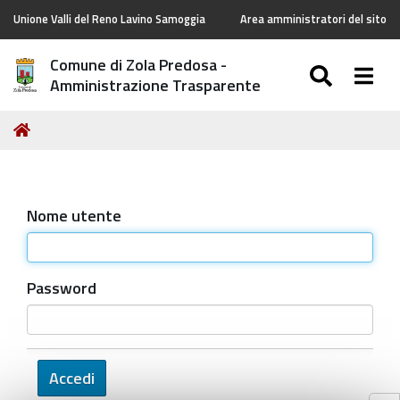
Unione Valli del Reno Lavino Samoggia
Area amministratori del sito
Comune di Zola Predosa -
SEARC
Togg
Amministrazione Trasparente
Tu
Home
sei
qui:
Nome utente
Password