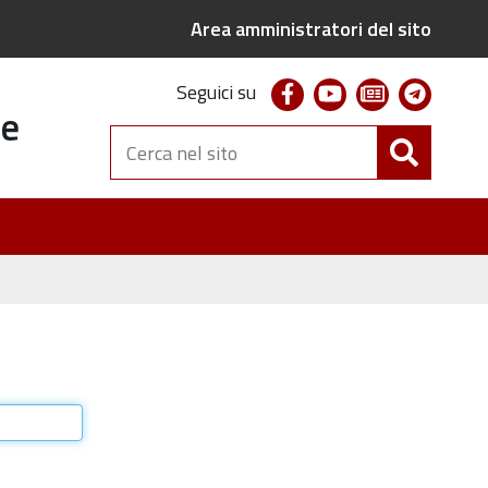
Area amministratori del sito
facebook
youtube
newsletter
telegr
Seguici su
te
Cerca
nel
sito