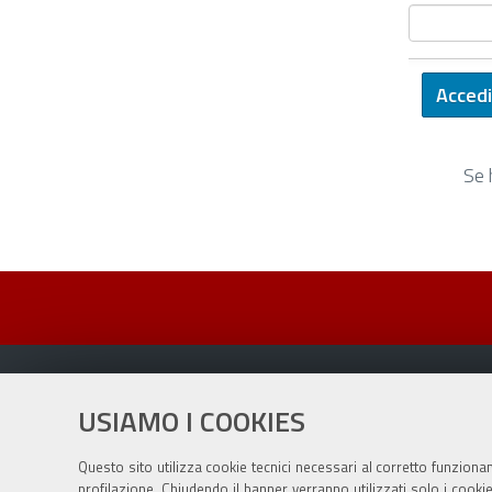
Se 
USIAMO I COOKIES
Sito istituzionale Comune di Zola Predosa
Questo sito utilizza cookie tecnici necessari al corretto funziona
profilazione. Chiudendo il banner verranno utilizzati solo i cook