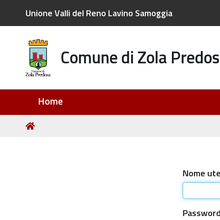
Unione Valli del Reno Lavino Samoggia
Comune di Zola Predos
Sezioni
Home
Tu
Home
sei
qui:
Nome ut
Passwor