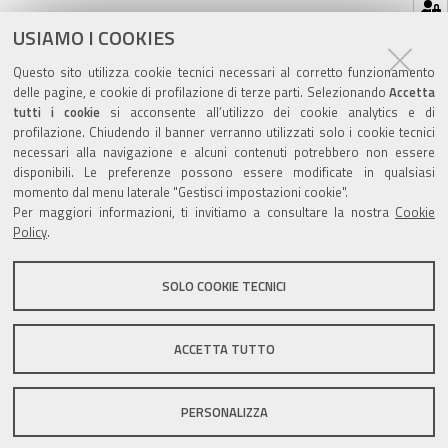
Hai dimenticato la tua password?
USIAMO I COOKIES
Se hai dimenticato la tua password,
possiamo
Questo sito utilizza cookie tecnici necessari al corretto funzionamento
spedirtene una nuova
.
delle pagine, e cookie di profilazione di terze parti. Selezionando
Accetta
tutti i cookie
si acconsente all’utilizzo dei cookie analytics e di
profilazione. Chiudendo il banner verranno utilizzati solo i cookie tecnici
necessari alla navigazione e alcuni contenuti potrebbero non essere
disponibili. Le preferenze possono essere modificate in qualsiasi
momento dal menu laterale "Gestisci impostazioni cookie".
Valuta questo sito
Per maggiori informazioni, ti invitiamo a consultare la nostra
Cookie
Policy
.
SOLO COOKIE TECNICI
Sito istituzionale Comune di Zola Predosa
ACCETTA TUTTO
PERSONALIZZA
Privacy policy
|
DPO
|
Accessibilità