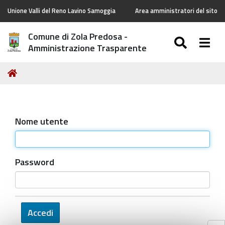
Unione Valli del Reno Lavino Samoggia
Area amministratori del sito
Comune di Zola Predosa -
SEARC
Togg
Amministrazione Trasparente
Tu
Home
sei
qui:
Nome utente
Password