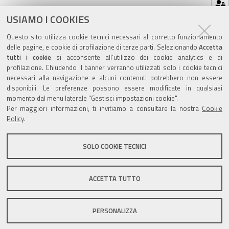
Hai dimenticato la tua password?
USIAMO I COOKIES
Se hai dimenticato la tua password,
possiamo
Questo sito utilizza cookie tecnici necessari al corretto funzionamento
spedirtene una nuova
.
delle pagine, e cookie di profilazione di terze parti. Selezionando
Accetta
tutti i cookie
si acconsente all’utilizzo dei cookie analytics e di
profilazione. Chiudendo il banner verranno utilizzati solo i cookie tecnici
necessari alla navigazione e alcuni contenuti potrebbero non essere
disponibili. Le preferenze possono essere modificate in qualsiasi
momento dal menu laterale "Gestisci impostazioni cookie".
Valuta questo sito
Per maggiori informazioni, ti invitiamo a consultare la nostra
Cookie
Policy
.
SOLO COOKIE TECNICI
Sito istituzionale Comune di Zola Predosa
ACCETTA TUTTO
PERSONALIZZA
Privacy policy
|
DPO
|
Accessibilità