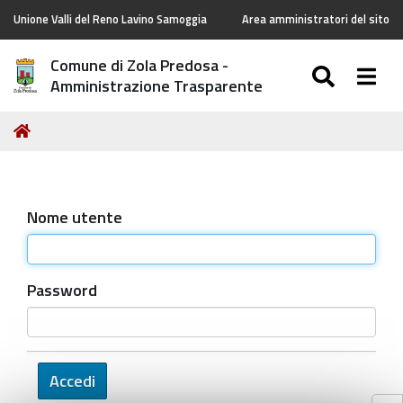
Unione Valli del Reno Lavino Samoggia
Area amministratori del sito
Comune di Zola Predosa -
SEARC
Togg
Amministrazione Trasparente
Tu
Home
sei
qui:
Nome utente
Password