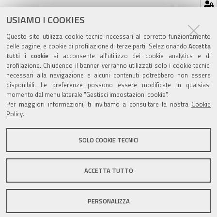
Hai dimenticato la tua password?
USIAMO I COOKIES
Se hai dimenticato la tua password,
possiamo
spedirtene una nuova
.
Questo sito utilizza cookie tecnici necessari al corretto funzionamento
delle pagine, e cookie di profilazione di terze parti. Selezionando
Accetta
tutti i cookie
si acconsente all’utilizzo dei cookie analytics e di
profilazione. Chiudendo il banner verranno utilizzati solo i cookie tecnici
necessari alla navigazione e alcuni contenuti potrebbero non essere
disponibili. Le preferenze possono essere modificate in qualsiasi
Valuta questo sito
momento dal menu laterale "Gestisci impostazioni cookie".
Per maggiori informazioni, ti invitiamo a consultare la nostra
Cookie
Policy
.
SOLO COOKIE TECNICI
Sito istituzionale Comune di Zola Predosa
ACCETTA TUTTO
PERSONALIZZA
Privacy policy
|
DPO
|
Accessibilità