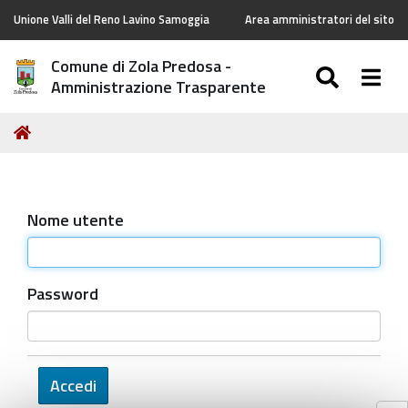
Unione Valli del Reno Lavino Samoggia
Area amministratori del sito
Comune di Zola Predosa -
SEARC
Togg
Amministrazione Trasparente
Tu
Home
sei
qui:
Nome utente
Password