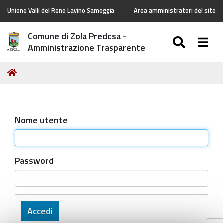
Unione Valli del Reno Lavino Samoggia
Area amministratori del sito
Comune di Zola Predosa -
SEARC
Togg
Amministrazione Trasparente
Tu
Home
sei
qui:
Nome utente
Password