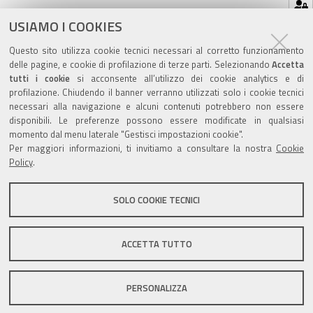
Hai dimenticato la tua password?
USIAMO I COOKIES
Se hai dimenticato la tua password,
possiamo
Questo sito utilizza cookie tecnici necessari al corretto funzionamento
spedirtene una nuova
.
delle pagine, e cookie di profilazione di terze parti. Selezionando
Accetta
tutti i cookie
si acconsente all’utilizzo dei cookie analytics e di
profilazione. Chiudendo il banner verranno utilizzati solo i cookie tecnici
necessari alla navigazione e alcuni contenuti potrebbero non essere
disponibili. Le preferenze possono essere modificate in qualsiasi
momento dal menu laterale "Gestisci impostazioni cookie".
Valuta questo sito
Per maggiori informazioni, ti invitiamo a consultare la nostra
Cookie
Policy
.
SOLO COOKIE TECNICI
Sito istituzionale Comune di Zola Predosa
ACCETTA TUTTO
PERSONALIZZA
Privacy policy
|
DPO
|
Accessibilità