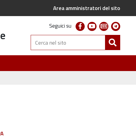
Area amministratori del sito
facebook
youtube
newsletter
telegr
Seguici su
te
Cerca
nel
sito
PA