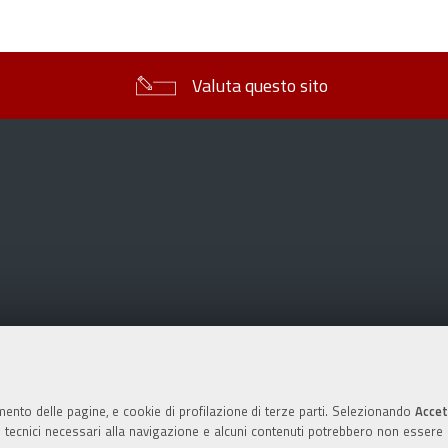
sul
documento
Valuta questo sito
mento delle pagine, e cookie di profilazione di terze parti. Selezionando
Accet
ie tecnici necessari alla navigazione e alcuni contenuti potrebbero non essere