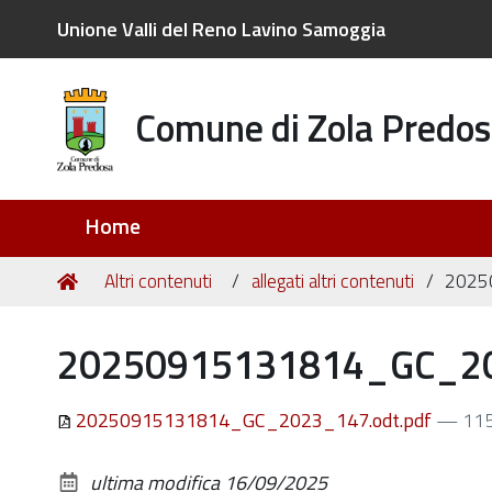
Unione Valli del Reno Lavino Samoggia
Comune di Zola Predos
Sezioni
Home
Tu
Home
Altri contenuti
allegati altri contenuti
2025
sei
qui:
20250915131814_GC_20
20250915131814_GC_2023_147.odt.pdf
— 115
ultima modifica
16/09/2025