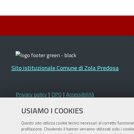
Sito istituzionale Comune di Zola Predosa
Privacy policy
|
DPO
|
Accessibilità
USIAMO I COOKIES
Questo sito utilizza cookie tecnici necessari al corretto funziona
profilazione. Chiudendo il banner verranno utilizzati solo i cook