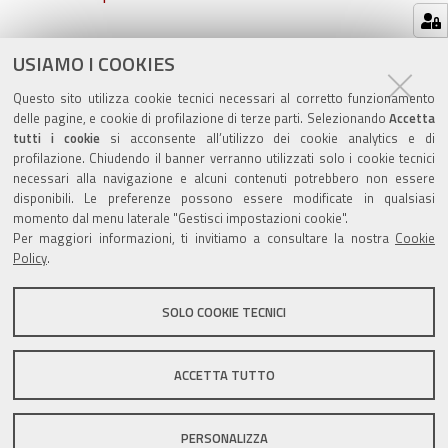
Azioni
STAMPA
USIAMO I COOKIES
sul
ultima modifica
15/02/2023
Questo sito utilizza cookie tecnici necessari al corretto funzionamento
documento
delle pagine, e cookie di profilazione di terze parti. Selezionando
Accetta
tutti i cookie
si acconsente all’utilizzo dei cookie analytics e di
profilazione. Chiudendo il banner verranno utilizzati solo i cookie tecnici
necessari alla navigazione e alcuni contenuti potrebbero non essere
disponibili. Le preferenze possono essere modificate in qualsiasi
Valuta questo sito
momento dal menu laterale "Gestisci impostazioni cookie".
Per maggiori informazioni, ti invitiamo a consultare la nostra
Cookie
Policy
.
SOLO COOKIE TECNICI
Sito istituzionale Comune di Zola Predosa
ACCETTA TUTTO
PERSONALIZZA