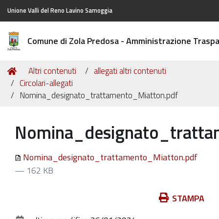
Unione Valli del Reno Lavino Samoggia
Comune di Zola Predosa - Amministrazione Trasp
Tu
Home
Altri contenuti
allegati altri contenuti
sei
Circolari-allegati
qui:
Nomina_designato_trattamento_Miatton.pdf
Nomina_designato_tratta
Nomina_designato_trattamento_Miatton.pdf
— 162 KB
Azioni
STAMPA
sul