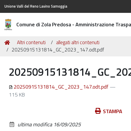
Unione Valli del Reno Lavino Samoggia
Comune di Zola Predosa - Amministrazione Trasp
Tu
Home
Altri contenuti
allegati altri contenuti
sei
20250915131814_GC_2023_147.odt.pdf
qui:
20250915131814_GC_202
20250915131814_GC_2023_147.odt.pdf
—
115 KB
Azioni
STAMPA
sul
ultima modifica
16/09/2025
documento