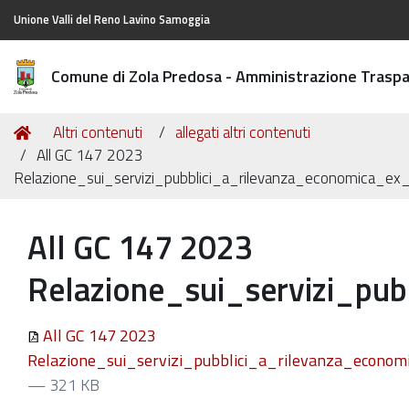
Unione Valli del Reno Lavino Samoggia
Comune di Zola Predosa - Amministrazione Trasp
Tu
Home
Altri contenuti
allegati altri contenuti
sei
All GC 147 2023
qui:
Relazione_sui_servizi_pubblici_a_rilevanza_economica_e
All GC 147 2023
Relazione_sui_servizi_pu
All GC 147 2023
Relazione_sui_servizi_pubblici_a_rilevanza_econo
— 321 KB