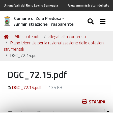
Unione Valli del Reno Lavino Samoggia
Area amministratori del sito
Comune di Zola Predosa -
SEARC
Togg
Amministrazione Trasparente
Tu
Home
Altri contenuti
allegati altri contenuti
sei
Piano triennale per la razionalizzazione delle dotazioni
qui:
strumentali
DGC_72.15.pdf
DGC_72.15.pdf
DGC_72.15.pdf
— 135 KB
Azioni
STAMPA
sul