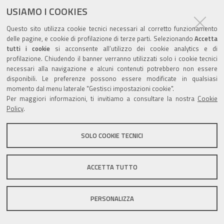
ultima modifica
29/11/2018
documento
USIAMO I COOKIES
Questo sito utilizza cookie tecnici necessari al corretto funzionamento
delle pagine, e cookie di profilazione di terze parti. Selezionando
Accetta
tutti i cookie
si acconsente all’utilizzo dei cookie analytics e di
profilazione. Chiudendo il banner verranno utilizzati solo i cookie tecnici
Valuta questo sito
necessari alla navigazione e alcuni contenuti potrebbero non essere
disponibili. Le preferenze possono essere modificate in qualsiasi
momento dal menu laterale "Gestisci impostazioni cookie".
Per maggiori informazioni, ti invitiamo a consultare la nostra
Cookie
Policy
.
Sito istituzionale Comune di Zola Predosa
SOLO COOKIE TECNICI
ACCETTA TUTTO
Privacy policy
|
DPO
|
Accessibilità
PERSONALIZZA