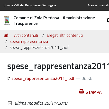
Unione Valli del Reno Lavino Samoggia
Area amministr
Comune di Zola Predosa - Amministrazione
Trasparente
Tu
Home
Altri contenuti
allegati altri contenuti
sei
spese rappresentanza
qui:
spese_rappresentanza2011_.pdf
spese_rappresentanza201
spese_rappresentanza2011_.pdf
— 38 KB
Azioni
STAMPA
sul
ultima modifica
29/11/2018
documento