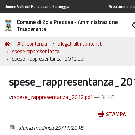
Unione Valli del Reno Lavino Samoggia
Area amministr
Comune di Zola Predosa - Amministrazione
Trasparente
Tu
Home
Altri contenuti
allegati altri contenuti
sei
spese rappresentanza
qui:
spese_rappresentanza_2012.pdf
spese_rappresentanza_20
spese_rappresentanza_2012.pdf
— 34 KB
Azioni
STAMPA
sul
ultima modifica
29/11/2018
documento