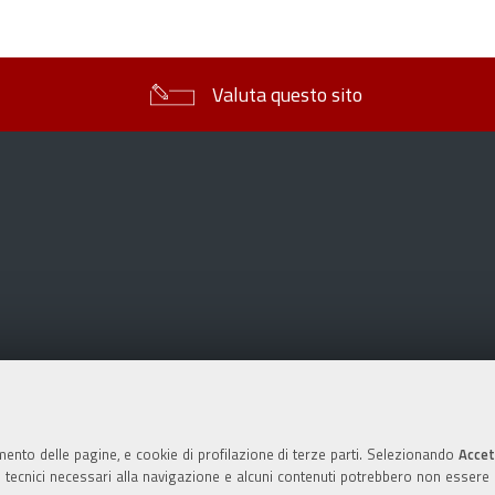
sul
documento
Valuta questo sito
mento delle pagine, e cookie di profilazione di terze parti. Selezionando
Accet
ie tecnici necessari alla navigazione e alcuni contenuti potrebbero non essere