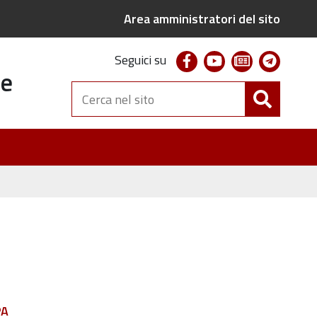
Area amministratori del sito
facebook
youtube
newsletter
telegr
Seguici su
te
Cerca
nel
sito
PA