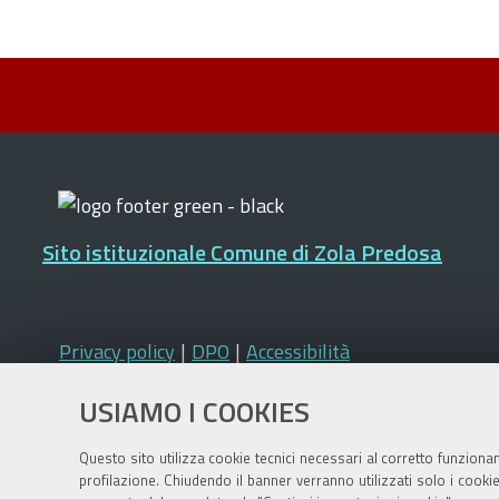
Sito istituzionale Comune di Zola Predosa
Privacy policy
|
DPO
|
Accessibilità
USIAMO I COOKIES
Questo sito utilizza cookie tecnici necessari al corretto funziona
profilazione. Chiudendo il banner verranno utilizzati solo i cook