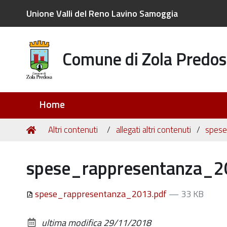
Unione Valli del Reno Lavino Samoggia
Comune di Zola Predos
Sezioni
Home
Tu
Home
Altri contenuti
allegati altri contenuti
spese
sei
qui:
spese_rappresentanza_2
spese_rappresentanza_2013.pdf
— 33 KB
ultima modifica
29/11/2018