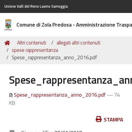
Unione Valli del Reno Lavino Samoggia
Comune di Zola Predosa - Amministrazione Trasp
Tu
Home
Altri contenuti
allegati altri contenuti
sei
spese rappresentanza
qui:
Spese_rappresentanza_anno_2016.pdf
Spese_rappresentanza_an
Spese_rappresentanza_anno_2016.pdf
— 74
KB
Azioni
STAMPA
sul