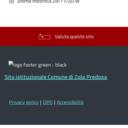
ultima modifica
29/11/2018
documento
Valuta questo sito
Sito istituzionale Comune di Zola Predosa
Privacy policy
|
DPO
|
Accessibilità