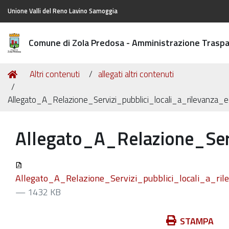
Unione Valli del Reno Lavino Samoggia
Comune di Zola Predosa - Amministrazione Trasp
Tu
Home
Altri contenuti
allegati altri contenuti
sei
qui:
Allegato_A_Relazione_Servizi_pubblici_locali_a_rilevanza_
Allegato_A_Relazione_Serv
Allegato_A_Relazione_Servizi_pubblici_locali_a_ril
— 1432 KB
Azioni
STAMPA