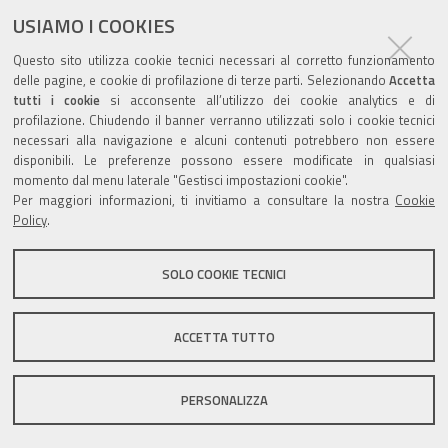
sul
USIAMO I COOKIES
pubblicato il
30/11/2018
—
documento
ultima modifica
30/11/2018
Questo sito utilizza cookie tecnici necessari al corretto funzionamento
delle pagine, e cookie di profilazione di terze parti. Selezionando
Accetta
tutti i cookie
si acconsente all’utilizzo dei cookie analytics e di
profilazione. Chiudendo il banner verranno utilizzati solo i cookie tecnici
necessari alla navigazione e alcuni contenuti potrebbero non essere
disponibili. Le preferenze possono essere modificate in qualsiasi
Valuta questo sito
momento dal menu laterale "Gestisci impostazioni cookie".
Per maggiori informazioni, ti invitiamo a consultare la nostra
Cookie
Policy
.
SOLO COOKIE TECNICI
Sito istituzionale Comune di Zola Predosa
ACCETTA TUTTO
PERSONALIZZA
Privacy policy
|
DPO
|
Accessibilità