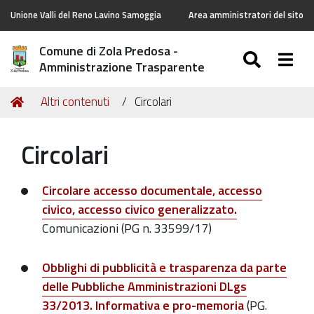
Unione Valli del Reno Lavino Samoggia
Area amministratori del sito
Comune di Zola Predosa -
SEARC
Togg
Amministrazione Trasparente
Tu
Home
Altri contenuti
Circolari
sei
qui:
Circolari
Circolare accesso documentale, accesso
civico, accesso civico generalizzato.
Comunicazioni (PG n. 33599/17)
Obblighi di pubblicità e trasparenza da parte
delle Pubbliche Amministrazioni DLgs
33/2013. Informativa e pro-memoria
(PG.