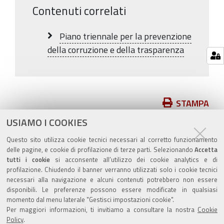
Contenuti correlati
Piano triennale per la prevenzione
della corruzione e della trasparenza
Azioni
STAMPA
sul
USIAMO I COOKIES
pubblicato il
29/01/2020
—
documento
ultima modifica
17/04/2020
Questo sito utilizza cookie tecnici necessari al corretto funzionamento
delle pagine, e cookie di profilazione di terze parti. Selezionando
Accetta
tutti i cookie
si acconsente all’utilizzo dei cookie analytics e di
profilazione. Chiudendo il banner verranno utilizzati solo i cookie tecnici
necessari alla navigazione e alcuni contenuti potrebbero non essere
disponibili. Le preferenze possono essere modificate in qualsiasi
momento dal menu laterale "Gestisci impostazioni cookie".
Valuta questo sito
Per maggiori informazioni, ti invitiamo a consultare la nostra
Cookie
Policy
.