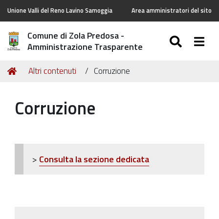
Unione Valli del Reno Lavino Samoggia
Area amministratori del sito
Comune di Zola Predosa -
SEARC
Togg
Amministrazione Trasparente
Tu
Home
Altri contenuti
Corruzione
sei
qui:
Corruzione
>
Consulta la sezione dedicata