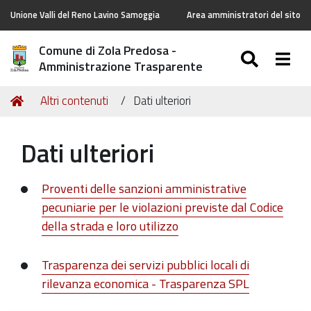
Unione Valli del Reno Lavino Samoggia
Area amministratori del sito
Comune di Zola Predosa -
SEARC
Togg
Amministrazione Trasparente
Tu
Home
Altri contenuti
Dati ulteriori
sei
qui:
Dati ulteriori
Proventi delle sanzioni amministrative
pecuniarie per le violazioni previste dal Codice
della strada e loro utilizzo
Trasparenza dei servizi pubblici locali di
rilevanza economica - Trasparenza SPL