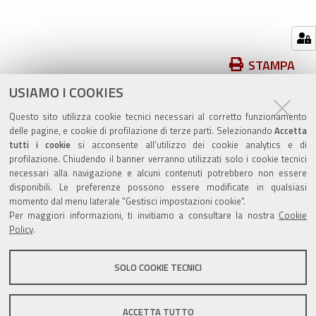
Azioni
STAMPA
sul
USIAMO I COOKIES
pubblicato il
02/10/2025
—
documento
ultima modifica
02/10/2025
Questo sito utilizza cookie tecnici necessari al corretto funzionamento
delle pagine, e cookie di profilazione di terze parti. Selezionando
Accetta
tutti i cookie
si acconsente all’utilizzo dei cookie analytics e di
profilazione. Chiudendo il banner verranno utilizzati solo i cookie tecnici
necessari alla navigazione e alcuni contenuti potrebbero non essere
disponibili. Le preferenze possono essere modificate in qualsiasi
momento dal menu laterale "Gestisci impostazioni cookie".
Valuta questo sito
Per maggiori informazioni, ti invitiamo a consultare la nostra
Cookie
Policy
.
SOLO COOKIE TECNICI
Sito istituzionale Comune di Zola Predosa
ACCETTA TUTTO