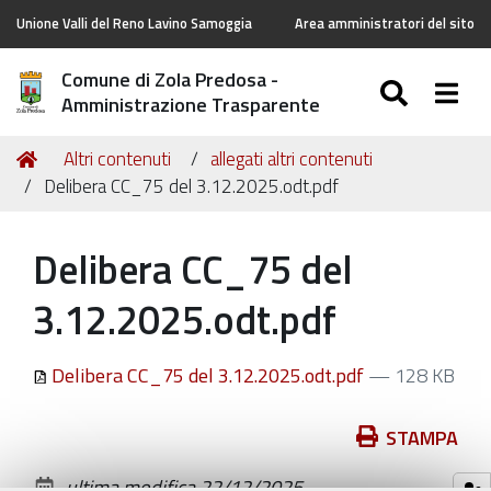
Unione Valli del Reno Lavino Samoggia
Area amministratori del sito
Comune di Zola Predosa -
SEARC
Togg
Amministrazione Trasparente
Tu
Home
Altri contenuti
allegati altri contenuti
sei
Delibera CC_75 del 3.12.2025.odt.pdf
qui:
Delibera CC_75 del
3.12.2025.odt.pdf
Delibera CC_75 del 3.12.2025.odt.pdf
— 128 KB
Azioni
STAMPA
sul
ultima modifica
22/12/2025