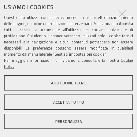
documento
USIAMO I COOKIES
Questo sito utilizza cookie tecnici necessari al corretto funzionamento
delle pagine, e cookie di profilazione di terze parti. Selezionando
Accetta
tutti i cookie
si acconsente all’utilizzo dei cookie analytics e di
profilazione. Chiudendo il banner verranno utilizzati solo i cookie tecnici
Valuta questo sito
necessari alla navigazione e alcuni contenuti potrebbero non essere
disponibili. Le preferenze possono essere modificate in qualsiasi
momento dal menu laterale "Gestisci impostazioni cookie".
Per maggiori informazioni, ti invitiamo a consultare la nostra
Cookie
Policy
.
Sito istituzionale Comune di Zola Predosa
SOLO COOKIE TECNICI
ACCETTA TUTTO
Privacy policy
|
DPO
|
Accessibilità
PERSONALIZZA