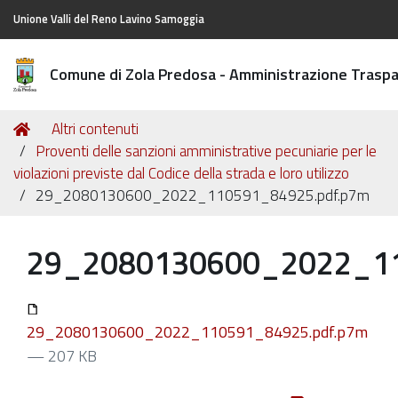
Unione Valli del Reno Lavino Samoggia
Comune di Zola Predosa - Amministrazione Trasp
Tu
Home
Altri contenuti
sei
Proventi delle sanzioni amministrative pecuniarie per le
qui:
violazioni previste dal Codice della strada e loro utilizzo
29_2080130600_2022_110591_84925.pdf.p7m
29_2080130600_2022_11
29_2080130600_2022_110591_84925.pdf.p7m
— 207 KB