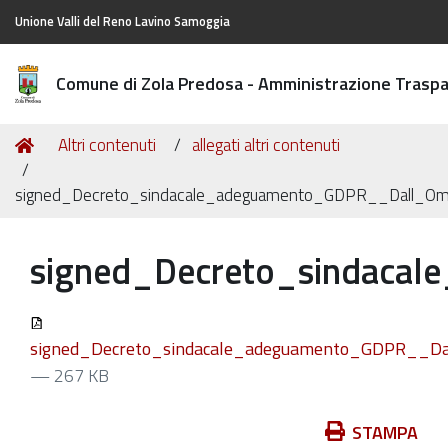
Unione Valli del Reno Lavino Samoggia
Comune di Zola Predosa - Amministrazione Trasp
Tu
Home
Altri contenuti
allegati altri contenuti
sei
qui:
signed_Decreto_sindacale_adeguamento_GDPR__Dall_O
signed_Decreto_sindaca
signed_Decreto_sindacale_adeguamento_GDPR__D
— 267 KB
Azioni
STAMPA