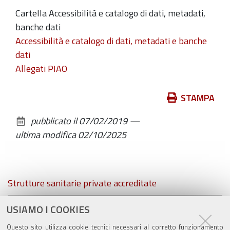
Cartella Accessibilità e catalogo di dati, metadati,
banche dati
Accessibilità e catalogo di dati, metadati e banche
dati
Allegati PIAO
Azioni
STAMPA
sul
pubblicato il
07/02/2019
—
documento
ultima modifica
02/10/2025
Navigazione
Strutture sanitarie private accreditate
Prevenzione della corruzione
USIAMO I COOKIES
Questo sito utilizza cookie tecnici necessari al corretto funzionamento