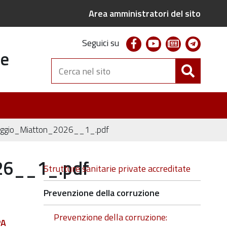
Area amministratori del sito
facebook
youtube
newsletter
telegr
Seguici su
te
Cerca
nel
sito
claggio_Miatton_2026__1_.pdf
026__1_.pdf
Navigazione
Strutture sanitarie private accreditate
Prevenzione della corruzione
Prevenzione della corruzione:
PA