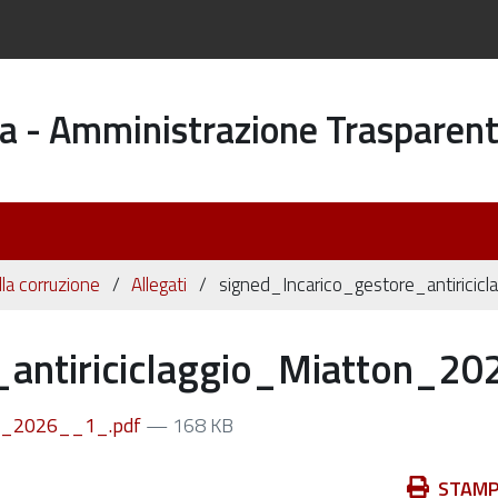
a - Amministrazione Trasparen
la corruzione
Allegati
signed_Incarico_gestore_antirici
_antiriciclaggio_Miatton_2
ton_2026__1_.pdf
— 168 KB
Azioni
STAM