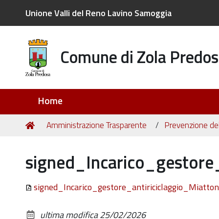
Unione Valli del Reno Lavino Samoggia
Comune di Zola Predos
Sezioni
Home
Tu
Home
Amministrazione Trasparente
Prevenzione del
sei
qui:
signed_Incarico_gestore
signed_Incarico_gestore_antiriciclaggio_Miat
ultima modifica
25/02/2026