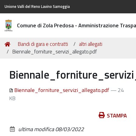
Unione Valli del Reno Lavino Samoggia
Comune di Zola Predosa - Amministrazione Trasp
Tu
Home
Bandi di gara e contratti
altri allegati
sei
Biennale_forniture_servizi_allegato.pdf
qui:
Biennale_forniture_servizi
Biennale_forniture_servizi_allegato.pdf
— 24
KB
Azioni
STAMPA
sul
ultima modifica
08/03/2022
documento