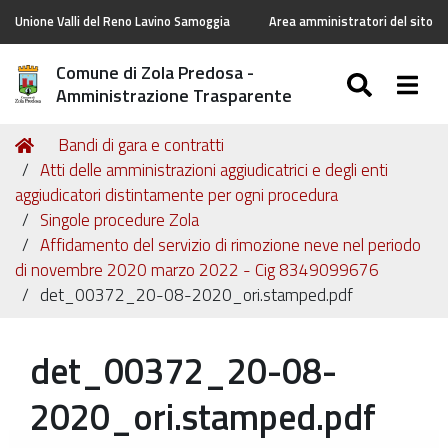
Unione Valli del Reno Lavino Samoggia
Area amministratori del sito
Comune di Zola Predosa -
SEARC
Togg
Amministrazione Trasparente
Tu
Home
Bandi di gara e contratti
sei
Atti delle amministrazioni aggiudicatrici e degli enti
qui:
aggiudicatori distintamente per ogni procedura
Singole procedure Zola
Affidamento del servizio di rimozione neve nel periodo
di novembre 2020 marzo 2022 - Cig 8349099676
det_00372_20-08-2020_ori.stamped.pdf
det_00372_20-08-
2020_ori.stamped.pdf