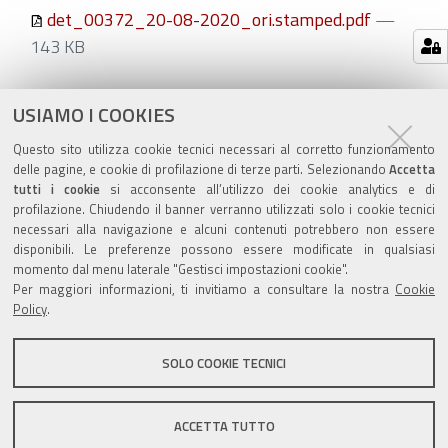
det_00372_20-08-2020_ori.stamped.pdf
—
143 KB
Azioni
STAMPA
USIAMO I COOKIES
sul
ultima modifica
19/10/2020
Questo sito utilizza cookie tecnici necessari al corretto funzionamento
documento
delle pagine, e cookie di profilazione di terze parti. Selezionando
Accetta
tutti i cookie
si acconsente all’utilizzo dei cookie analytics e di
profilazione. Chiudendo il banner verranno utilizzati solo i cookie tecnici
necessari alla navigazione e alcuni contenuti potrebbero non essere
disponibili. Le preferenze possono essere modificate in qualsiasi
momento dal menu laterale "Gestisci impostazioni cookie".
Valuta questo sito
Per maggiori informazioni, ti invitiamo a consultare la nostra
Cookie
Policy
.
SOLO COOKIE TECNICI
Sito istituzionale Comune di Zola Predosa
ACCETTA TUTTO