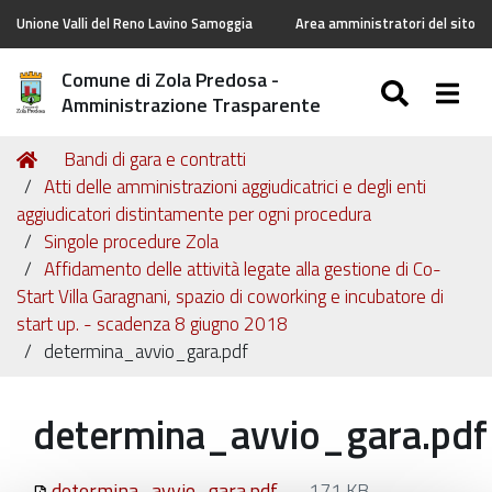
Unione Valli del Reno Lavino Samoggia
Area amministratori del sito
Comune di Zola Predosa -
SEARC
Togg
Amministrazione Trasparente
Tu
Home
Bandi di gara e contratti
sei
Atti delle amministrazioni aggiudicatrici e degli enti
qui:
aggiudicatori distintamente per ogni procedura
Singole procedure Zola
Affidamento delle attività legate alla gestione di Co-
Start Villa Garagnani, spazio di coworking e incubatore di
start up. - scadenza 8 giugno 2018
determina_avvio_gara.pdf
determina_avvio_gara.pdf
determina_avvio_gara.pdf
— 171 KB