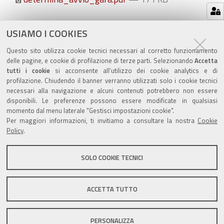
Azioni
STAMPA
USIAMO I COOKIES
sul
ultima modifica
20/11/2018
Questo sito utilizza cookie tecnici necessari al corretto funzionamento
documento
delle pagine, e cookie di profilazione di terze parti. Selezionando
Accetta
tutti i cookie
si acconsente all’utilizzo dei cookie analytics e di
profilazione. Chiudendo il banner verranno utilizzati solo i cookie tecnici
necessari alla navigazione e alcuni contenuti potrebbero non essere
disponibili. Le preferenze possono essere modificate in qualsiasi
momento dal menu laterale "Gestisci impostazioni cookie".
Valuta questo sito
Per maggiori informazioni, ti invitiamo a consultare la nostra
Cookie
Policy
.
SOLO COOKIE TECNICI
Sito istituzionale Comune di Zola Predosa
ACCETTA TUTTO
PERSONALIZZA