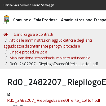
Unione Valli del Reno Lavino Samoggia
Comune di Zola Predosa - Amministrazione Trasp
Tu
Home
Bandi di gara e contratti
sei
Atti delle amministrazioni aggiudicatrici e degli enti
qui:
aggiudicatori distintamente per ogni procedura
Singole procedure Zola
Manutenzione straordinaria impianto antincendio
RdO_2482207_RiepilogoEsameOfferte_Lotto1.pdf
RdO_2482207_RiepilogoE
RdO_2482207_RiepilogoEsameOfferte_Lotto1.pdf