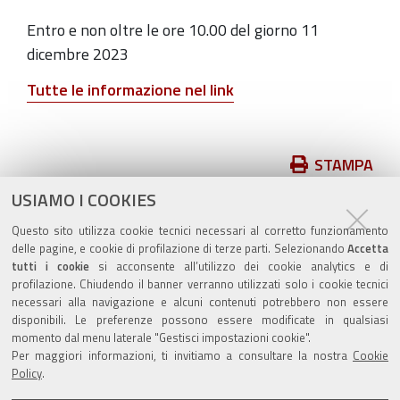
Entro e non oltre le ore 10.00 del giorno 11
dicembre 2023
Tutte le informazione nel link
Azioni
STAMPA
sul
USIAMO I COOKIES
pubblicato il
23/11/2023
—
documento
ultima modifica
23/11/2023
Questo sito utilizza cookie tecnici necessari al corretto funzionamento
delle pagine, e cookie di profilazione di terze parti. Selezionando
Accetta
tutti i cookie
si acconsente all’utilizzo dei cookie analytics e di
profilazione. Chiudendo il banner verranno utilizzati solo i cookie tecnici
necessari alla navigazione e alcuni contenuti potrebbero non essere
disponibili. Le preferenze possono essere modificate in qualsiasi
momento dal menu laterale "Gestisci impostazioni cookie".
Valuta questo sito
Per maggiori informazioni, ti invitiamo a consultare la nostra
Cookie
Policy
.