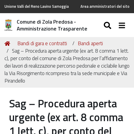
Unione Valli del Reno Lavino Samoggia
Area amministratori del sito
Comune di Zola Predosa -
SEARC
Togg
Amministrazione Trasparente
Tu
Home
Bandi di gara e contratti
Bandi aperti
sei
Sag – Procedura aperta urgente (ex art. 8 comma 1 lett.
qui:
c), per conto del comune di Zola Predosa per l’affidamento
dei lavori di realizzazione percorso pedonale e ciclabile lungo
la Via Risorgimento ricompreso tra la sede municipale e Via
Pirandello
Sag – Procedura aperta
urgente (ex art. 8 comma
1 lett. c), per conto del