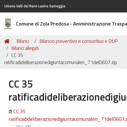
Unione Valli del Reno Lavino Samoggia
Comune di Zola Predosa - Amministrazione Trasp
Tu
Home
Bilanci
Bilancio preventivo e consuntivo e DUP
sei
Bilanci allegati
qui:
CC 35
ratificadideliberazionedigiuntacomunalen_71del0607.zip
CC 35
ratificadideliberazionedi
CC 35
ratificadideliberazionedigiuntacomunalen_71del0607.
— 264 KB