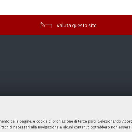
sul
documento
Valuta questo sito
mento delle pagine, e cookie di profilazione di terze parti. Selezionando
Accet
ie tecnici necessari alla navigazione e alcuni contenuti potrebbero non essere