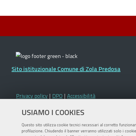
Sito istituzionale Comune di Zola Predosa
Privacy policy
|
DPO
|
Accessibilità
USIAMO I COOKIES
Questo sito utilizza cookie tecnici necessari al corretto funziona
profilazione. Chiudendo il banner verranno utilizzati solo i cook