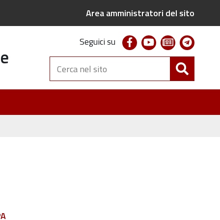
Area amministratori del sito
facebook
youtube
newsletter
telegr
Seguici su
te
Cerca
nel
sito
PA