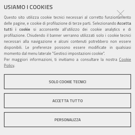
USIAMO I COOKIES
Questo sito utilizza cookie tecnici necessari al corretto funzionamento
delle pagine, e cookie di profilazione di terze parti. Selezionando
Accetta
tutti i cookie
si acconsente all’utilizzo dei cookie analytics e di
Valuta questo sito
profilazione. Chiudendo il banner verranno utilizzati solo i cookie tecnici
necessari alla navigazione e alcuni contenuti potrebbero non essere
disponibili. Le preferenze possono essere modificate in qualsiasi
momento dal menu laterale "Gestisci impostazioni cookie".
Per maggiori informazioni, ti invitiamo a consultare la nostra
Cookie
Policy
.
Sito istituzionale Comune di Zola Predosa
SOLO COOKIE TECNICI
Privacy policy
|
DPO
|
Accessibilità
ACCETTA TUTTO
PERSONALIZZA