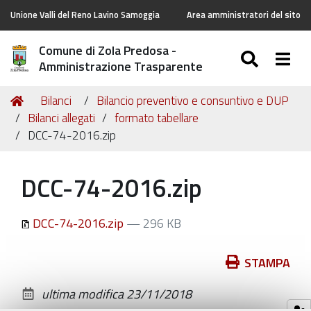
Unione Valli del Reno Lavino Samoggia
Area amministratori del sito
Comune di Zola Predosa -
SEARC
Togg
Amministrazione Trasparente
Tu
Home
Bilanci
Bilancio preventivo e consuntivo e DUP
sei
Bilanci allegati
formato tabellare
qui:
DCC-74-2016.zip
DCC-74-2016.zip
DCC-74-2016.zip
— 296 KB
Azioni
STAMPA
sul
ultima modifica
23/11/2018
documento