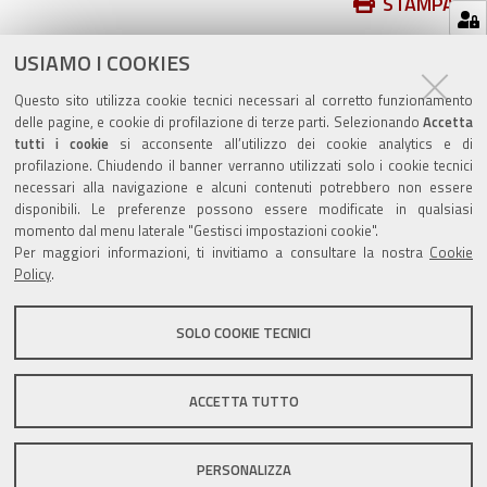
Azioni
STAMPA
sul
ultima modifica
17/05/2021
documento
USIAMO I COOKIES
Questo sito utilizza cookie tecnici necessari al corretto funzionamento
delle pagine, e cookie di profilazione di terze parti. Selezionando
Accetta
tutti i cookie
si acconsente all’utilizzo dei cookie analytics e di
profilazione. Chiudendo il banner verranno utilizzati solo i cookie tecnici
Valuta questo sito
necessari alla navigazione e alcuni contenuti potrebbero non essere
disponibili. Le preferenze possono essere modificate in qualsiasi
momento dal menu laterale "Gestisci impostazioni cookie".
Per maggiori informazioni, ti invitiamo a consultare la nostra
Cookie
Policy
.
SOLO COOKIE TECNICI
Sito istituzionale Comune di Zola Predosa
ACCETTA TUTTO
Privacy policy
|
DPO
|
Accessibilità
PERSONALIZZA