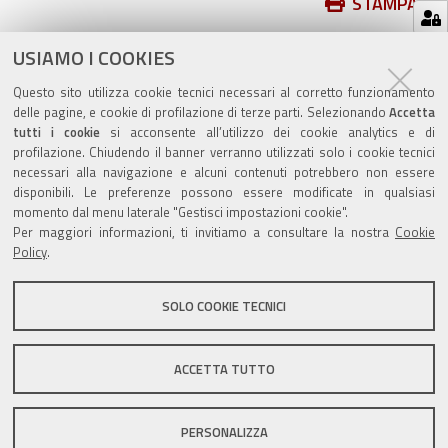
Azioni
STAMPA
sul
ultima modifica
17/05/2021
documento
USIAMO I COOKIES
Questo sito utilizza cookie tecnici necessari al corretto funzionamento
delle pagine, e cookie di profilazione di terze parti. Selezionando
Accetta
tutti i cookie
si acconsente all’utilizzo dei cookie analytics e di
profilazione. Chiudendo il banner verranno utilizzati solo i cookie tecnici
Valuta questo sito
necessari alla navigazione e alcuni contenuti potrebbero non essere
disponibili. Le preferenze possono essere modificate in qualsiasi
momento dal menu laterale "Gestisci impostazioni cookie".
Per maggiori informazioni, ti invitiamo a consultare la nostra
Cookie
Policy
.
SOLO COOKIE TECNICI
Sito istituzionale Comune di Zola Predosa
ACCETTA TUTTO
Privacy policy
|
DPO
|
Accessibilità
PERSONALIZZA