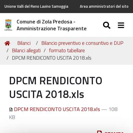
Unione Valli del Reno Lavino Samoggia
Area amministratori del sito
Comune di Zola Predosa -
SEARC
Togg
Amministrazione Trasparente
Tu
Home
Bilanci
Bilancio preventivo e consuntivo e DUP
sei
Bilanci allegati
formato tabellare
qui:
DPCM RENDICONTO USCITA 2018.xls
DPCM RENDICONTO
USCITA 2018.xls
DPCM RENDICONTO USCITA 2018.xls
— 108
KB