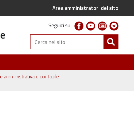
Area amministratori del sito
facebook
youtube
newsletter
telegr
Seguici su
te
Cerca
nel
sito
one amministrativa e contabile