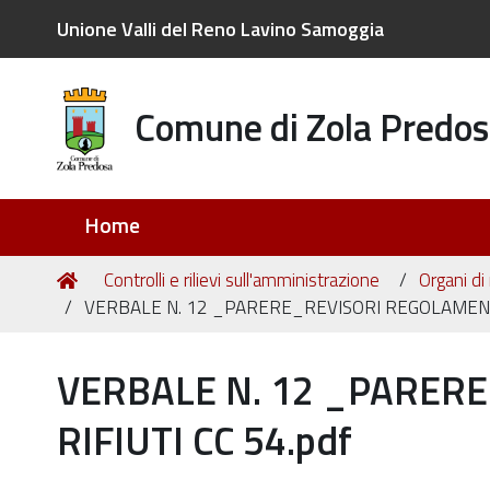
Unione Valli del Reno Lavino Samoggia
Comune di Zola Predos
Sezioni
Home
Tu
Home
Controlli e rilievi sull'amministrazione
Organi di
sei
VERBALE N. 12 _PARERE_REVISORI REGOLAMENTO
qui:
VERBALE N. 12 _PARER
RIFIUTI CC 54.pdf