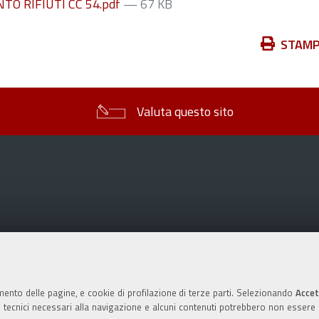
O RIFIUTI CC 54.pdf
— 67 KB
Azioni
STAM
sul
documento
Valuta questo sito
mento delle pagine, e cookie di profilazione di terze parti. Selezionando
Accet
ie tecnici necessari alla navigazione e alcuni contenuti potrebbero non essere