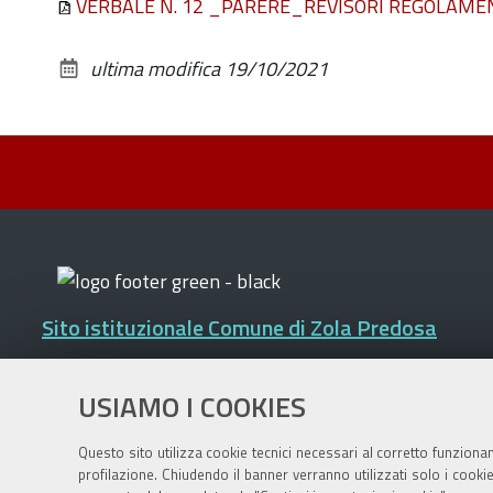
VERBALE N. 12 _PARERE_REVISORI REGOLAMENT
ultima modifica
19/10/2021
Sito istituzionale Comune di Zola Predosa
USIAMO I COOKIES
Privacy policy
|
DPO
|
Accessibilità
Questo sito utilizza cookie tecnici necessari al corretto funziona
profilazione. Chiudendo il banner verranno utilizzati solo i cook