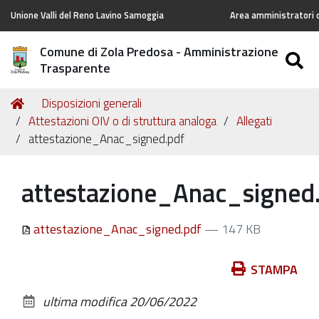
Unione Valli del Reno Lavino Samoggia
Area amministratori d
Comune di Zola Predosa - Amministrazione
S
Trasparente
Tu
Home
Disposizioni generali
sei
Attestazioni OIV o di struttura analoga
Allegati
qui:
attestazione_Anac_signed.pdf
attestazione_Anac_signed
attestazione_Anac_signed.pdf
— 147 KB
Azioni
STAMPA
sul
ultima modifica
20/06/2022
documento