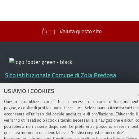
Valuta questo sito
Sito istituzionale Comune di Zola Predosa
USIAMO I COOKIES
Questo sito utilizza cookie tecnici necessari al corretto funzionament
Privacy policy
|
DPO
|
Accessibilità
pagine, e cookie di profilazione di terze parti. Selezionando
Accetta tutti i 
acconsente all’utilizzo dei cookie analytics e di profilazione. Chiudendo i
verranno utilizzati solo i cookie tecnici necessari alla navigazione e alcuni c
potrebbero non essere disponibili. Le preferenze possono essere modifi
qualsiasi momento dal menu laterale "Gestisci impostazioni cookie".
Per maggiori informazioni, ti invitiamo a consultare la nostra
Cookie Policy
.