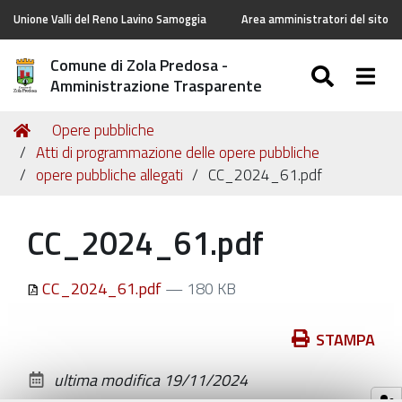
Unione Valli del Reno Lavino Samoggia
Area amministratori del sito
Comune di Zola Predosa -
SEARC
Togg
Amministrazione Trasparente
Tu
Home
Opere pubbliche
sei
Atti di programmazione delle opere pubbliche
qui:
opere pubbliche allegati
CC_2024_61.pdf
CC_2024_61.pdf
CC_2024_61.pdf
— 180 KB
Azioni
STAMPA
sul
ultima modifica
19/11/2024
documento