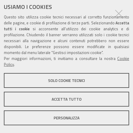
USIAMO I COOKIES
Questo sito utilizza cookie tecnici necessari al corretto funzionamento
delle pagine, e cookie di profilazione di terze parti. Selezionando
Accetta
tutti i cookie
si acconsente all’utilizzo dei cookie analytics e di
Valuta questo sito
profilazione. Chiudendo il banner verranno utilizzati solo i cookie tecnici
necessari alla navigazione e alcuni contenuti potrebbero non essere
disponibili. Le preferenze possono essere modificate in qualsiasi
momento dal menu laterale "Gestisci impostazioni cookie".
Per maggiori informazioni, ti invitiamo a consultare la nostra
Cookie
Policy
.
Sito istituzionale Comune di Zola Predosa
SOLO COOKIE TECNICI
Privacy policy
|
DPO
|
Accessibilità
ACCETTA TUTTO
PERSONALIZZA