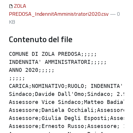
ZOLA
PREDOSA_IndennitAmministratori2020.csv
— 0
KB
Contenuto del file
COMUNE DI ZOLA PREDOSA;;;;;

INDENNITA' AMMINISTRATORI;;;;;

ANNO 2020;;;;;

;;;;;

CARICA;NOMINATIVO;RUOLO; INDENNITA' ME
Sindaco;Davide Dall'Omo;Sindaco; 2.928,
Assessore Vice Sindaco;Matteo Badiali;V
Assessore;Daniela Occhiali;Assessore; 1
Assessore;Giulia Degli Esposti;Assessor
Assessore;Ernesto Russo;Assessore; 1.31