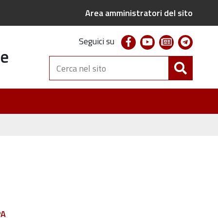
Area amministratori del sito
facebook
youtube
newsletter
telegr
Seguici su
te
Cerca
nel
sito
PA