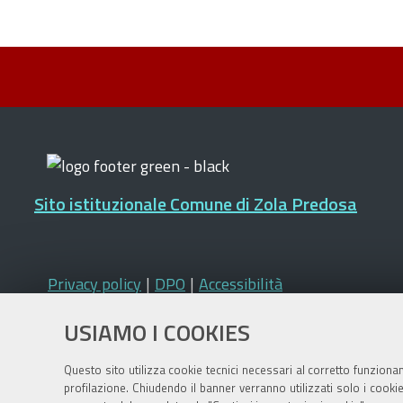
Sito istituzionale Comune di Zola Predosa
Privacy policy
|
DPO
|
Accessibilità
USIAMO I COOKIES
Questo sito utilizza cookie tecnici necessari al corretto funziona
profilazione. Chiudendo il banner verranno utilizzati solo i cook