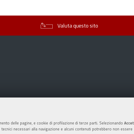
sul
documento
Valuta questo sito
mento delle pagine, e cookie di profilazione di terze parti. Selezionando
Accet
ie tecnici necessari alla navigazione e alcuni contenuti potrebbero non essere