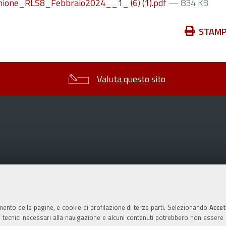
ione_RLS8_Febbraio2024__1_ (6) (1).pdf
— 834 KB
Azioni
STAM
sul
documento
Valuta questo sito
mento delle pagine, e cookie di profilazione di terze parti. Selezionando
Accet
ie tecnici necessari alla navigazione e alcuni contenuti potrebbero non essere