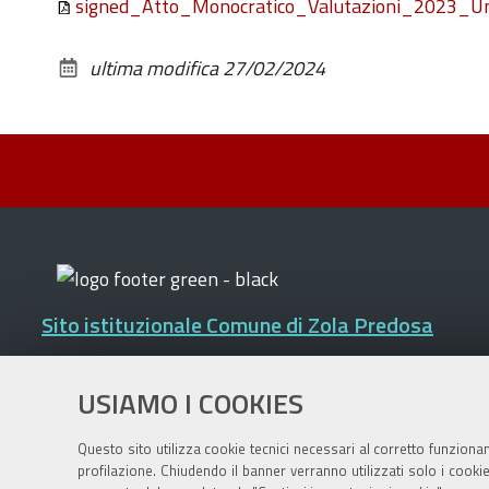
signed_Atto_Monocratico_Valutazioni_2023_Un
ultima modifica
27/02/2024
Sito istituzionale Comune di Zola Predosa
USIAMO I COOKIES
Privacy policy
|
DPO
|
Accessibilità
Questo sito utilizza cookie tecnici necessari al corretto funziona
profilazione. Chiudendo il banner verranno utilizzati solo i cook