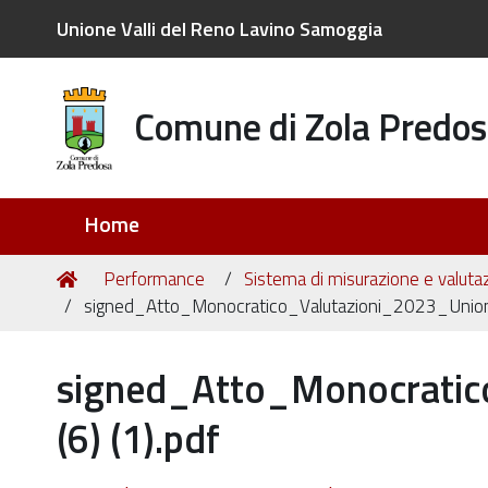
Unione Valli del Reno Lavino Samoggia
Comune di Zola Predos
Sezioni
Home
Tu
Home
Performance
Sistema di misurazione e valuta
sei
signed_Atto_Monocratico_Valutazioni_2023_Unio
qui:
signed_Atto_Monocrati
(6) (1).pdf