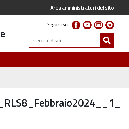
Area amministratori del sito
facebook
youtube
newsletter
telegr
Seguici su
te
Cerca
nel
sito
e_RLS8_Febbraio2024__1_