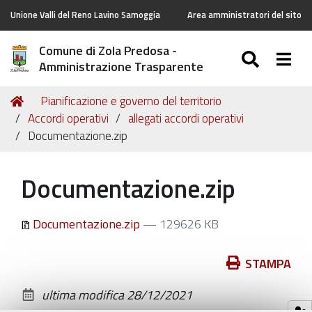
Unione Valli del Reno Lavino Samoggia
Area amministratori del sito
Comune di Zola Predosa -
SEARC
Togg
Amministrazione Trasparente
Tu
Home
Pianificazione e governo del territorio
sei
Accordi operativi
allegati accordi operativi
qui:
Documentazione.zip
Documentazione.zip
Documentazione.zip
— 129626 KB
Azioni
STAMPA
sul
ultima modifica
28/12/2021
documento