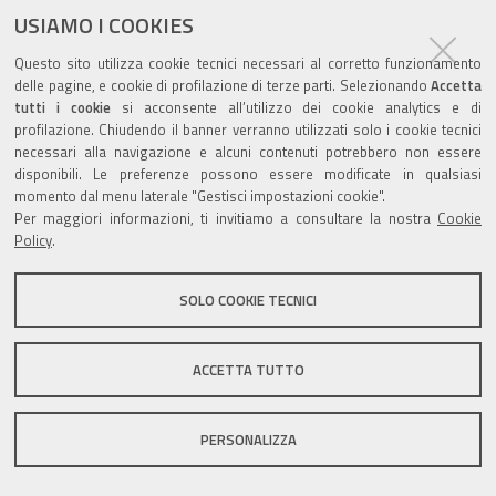
USIAMO I COOKIES
Questo sito utilizza cookie tecnici necessari al corretto funzionamento
delle pagine, e cookie di profilazione di terze parti. Selezionando
Accetta
tutti i cookie
si acconsente all’utilizzo dei cookie analytics e di
Valuta questo sito
profilazione. Chiudendo il banner verranno utilizzati solo i cookie tecnici
necessari alla navigazione e alcuni contenuti potrebbero non essere
disponibili. Le preferenze possono essere modificate in qualsiasi
momento dal menu laterale "Gestisci impostazioni cookie".
Per maggiori informazioni, ti invitiamo a consultare la nostra
Cookie
Policy
.
Sito istituzionale Comune di Zola Predosa
SOLO COOKIE TECNICI
Privacy policy
|
DPO
|
Accessibilità
ACCETTA TUTTO
PERSONALIZZA