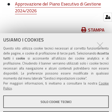
Approvazione del Piano Esecutivo di Gestione
2024/2026
Azioni
STAMPA
sul
USIAMO I COOKIES
pubblicato il
31/05/2024
—
documento
ultima modifica
03/06/2024
Questo sito utilizza cookie tecnici necessari al corretto funzionamento
delle pagine, e cookie di profilazione di terze parti. Selezionando
Accetta
tutti i cookie
si acconsente all’utilizzo dei cookie analytics e di
profilazione. Chiudendo il banner verranno utilizzati solo i cookie tecnici
necessari alla navigazione e alcuni contenuti potrebbero non essere
disponibili. Le preferenze possono essere modificate in qualsiasi
momento dal menu laterale "Gestisci impostazioni cookie".
Valuta questo sito
Per maggiori informazioni, ti invitiamo a consultare la nostra
Cookie
Policy
.
SOLO COOKIE TECNICI