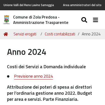
Unione Valli del Reno Lavino Samoggia
Area amministratori del sito
Comune di Zola Predosa -
SEARC
Togg
Amministrazione Trasparente
Tu
Home
Servizi erogati
Costi contabilizzati
Anno 2024
sei
qui:
Anno 2024
Costi dei Servizi a Domanda individuale
Previsione anno 2024
Attribuzione dei poteri di spesa ai direttori
per l'ordinaria gestione anno 2022. Budget
per area e servizi. Parte Finanziaria.