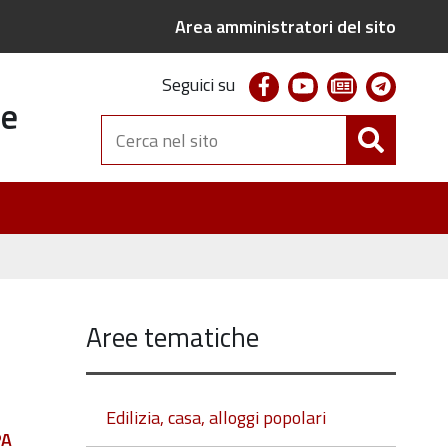
Area amministratori del sito
facebook
youtube
newsletter
telegr
Seguici su
te
Cerca
nel
sito
Aree tematiche
Edilizia, casa, alloggi popolari
PA