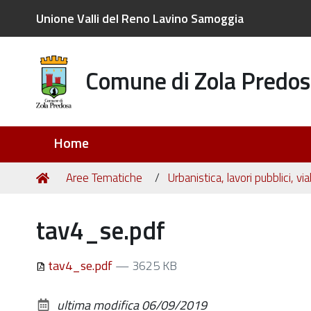
Unione Valli del Reno Lavino Samoggia
Comune di Zola Predos
Sezioni
Home
Tu
Home
Aree Tematiche
Urbanistica, lavori pubblici, viab
sei
qui:
tav4_se.pdf
tav4_se.pdf
— 3625 KB
ultima modifica
06/09/2019