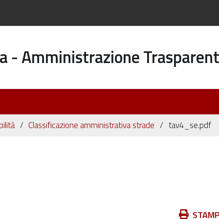
a - Amministrazione Trasparen
ilità
Classificazione amministrativa strade
tav4_se.pdf
Azioni
STAM