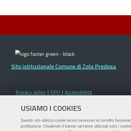
Sito istituzionale Comune di Zola Predosa
Privacy policy
|
DPO
|
Accessibilità
USIAMO I COOKIES
Questo sito utilizza cookie tecnici necessari al corretto funziona
profilazione. Chiudendo il banner verranno utilizzati solo i cook