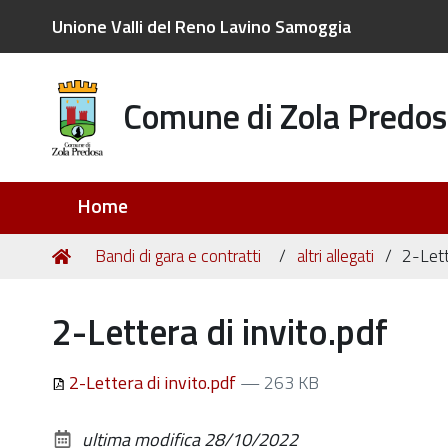
Unione Valli del Reno Lavino Samoggia
Comune di Zola Predos
Sezioni
Home
Tu
Home
Bandi di gara e contratti
altri allegati
2-Lett
sei
qui:
2-Lettera di invito.pdf
2-Lettera di invito.pdf
— 263 KB
ultima modifica
28/10/2022