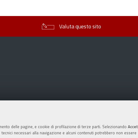
sul
documento
Valuta questo sito
mento delle pagine, e cookie di profilazione di terze parti. Selezionando
Accet
ie tecnici necessari alla navigazione e alcuni contenuti potrebbero non essere