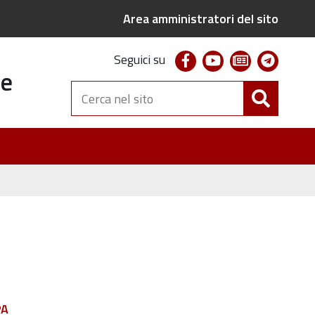
Area amministratori del sito
facebook
youtube
newsletter
telegr
Seguici su
te
Cerca
nel
sito
PA