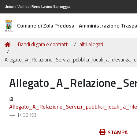
Unione Valli del Reno Lavino Samoggia
Comune di Zola Predosa - Amministrazione Trasp
Tu
Home
Bandi di gara e contratti
altri allegati
sei
qui:
Allegato_A_Relazione_Servizi_pubblici_locali_a_rilevanza_
Allegato_A_Relazione_Serv
Allegato_A_Relazione_Servizi_pubblici_locali_a_ril
— 1432 KB
Azioni
STAMPA