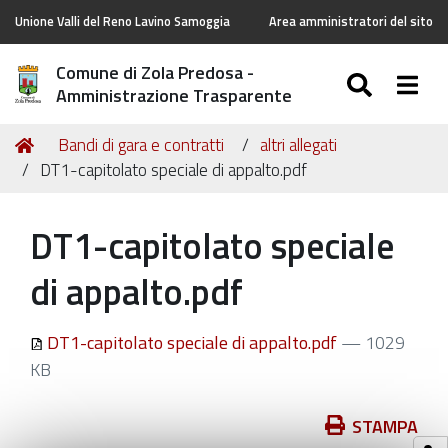
Unione Valli del Reno Lavino Samoggia
Area amministratori del sito
Comune di Zola Predosa -
SEARC
Togg
Amministrazione Trasparente
Tu
Home
Bandi di gara e contratti
altri allegati
sei
DT1-capitolato speciale di appalto.pdf
qui:
DT1-capitolato speciale
di appalto.pdf
DT1-capitolato speciale di appalto.pdf
— 1029
KB
Azioni
STAMPA