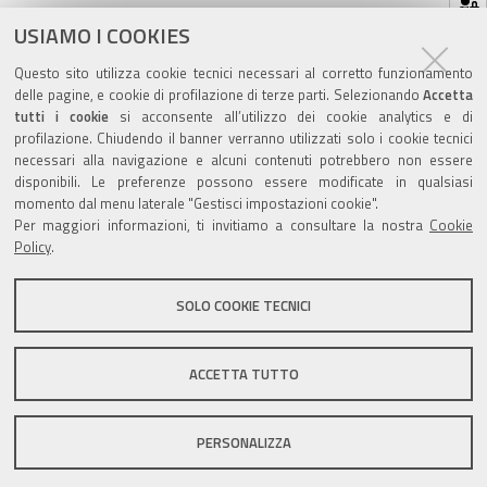
sul
ultima modifica
28/10/2022
documento
USIAMO I COOKIES
Questo sito utilizza cookie tecnici necessari al corretto funzionamento
delle pagine, e cookie di profilazione di terze parti. Selezionando
Accetta
tutti i cookie
si acconsente all’utilizzo dei cookie analytics e di
profilazione. Chiudendo il banner verranno utilizzati solo i cookie tecnici
Valuta questo sito
necessari alla navigazione e alcuni contenuti potrebbero non essere
disponibili. Le preferenze possono essere modificate in qualsiasi
momento dal menu laterale "Gestisci impostazioni cookie".
Per maggiori informazioni, ti invitiamo a consultare la nostra
Cookie
Policy
.
SOLO COOKIE TECNICI
Sito istituzionale Comune di Zola Predosa
ACCETTA TUTTO
Privacy policy
|
DPO
|
Accessibilità
PERSONALIZZA