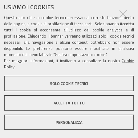
USIAMO I COOKIES
Questo sito utilizza cookie tecnici necessari al corretto funzionamento
Valuta questo sito
delle pagine, e cookie di profilazione di terze parti. Selezionando
Accetta
tutti i cookie
si acconsente all’utilizzo dei cookie analytics e di
profilazione. Chiudendo il banner verranno utilizzati solo i cookie tecnici
necessari alla navigazione e alcuni contenuti potrebbero non essere
disponibili. Le preferenze possono essere modificate in qualsiasi
momento dal menu laterale "Gestisci impostazioni cookie".
Per maggiori informazioni, ti invitiamo a consultare la nostra
Cookie
Sito istituzionale Comune di Zola Predosa
Policy
.
SOLO COOKIE TECNICI
Privacy policy
|
DPO
|
Accessibilità
ACCETTA TUTTO
PERSONALIZZA