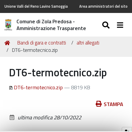
Unione Valli del Reno Lavino Samoggia
Area amministratori del sito
Comune di Zola Predosa -
SEARC
Togg
Amministrazione Trasparente
Tu
Home
Bandi di gara e contratti
altri allegati
sei
DT6-termotecnico.zip
qui:
DT6-termotecnico.zip
DT6-termotecnico.zip
— 8819 KB
Azioni
STAMPA
sul
ultima modifica
28/10/2022
documento